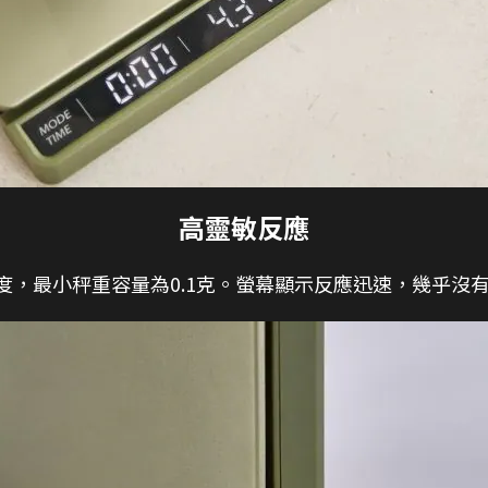
高靈敏反應
敏度，最小秤重容量為0.1克。螢幕顯示反應迅速，幾乎