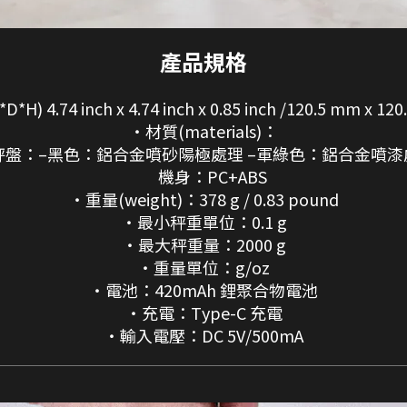
產品規格
 4.74 inch x 4.74 inch x 0.85 inch /120.5 mm x 120
・材質(materials)：
盤：–黑色：鋁合金噴砂陽極處理 –軍綠色：鋁合金噴漆
機身：PC+ABS
・重量(weight)：378 g / 0.83 pound
・最小秤重單位：0.1 g
・最大秤重量：2000 g
・重量單位：g/oz
・電池：420mAh 鋰聚合物電池
・充電：Type-C 充電
・輸入電壓：DC 5V/500mA