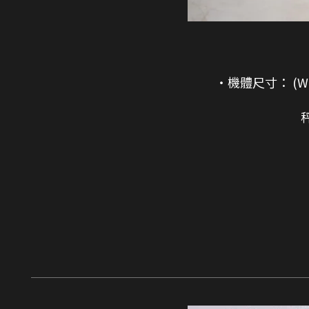
・機體尺寸： (W*D*H)
秤