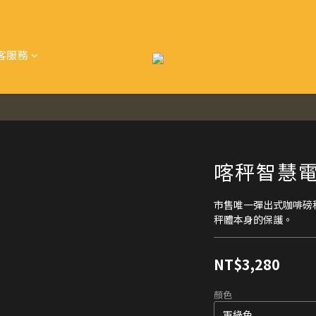
客服務
喀秤智慧電
市售唯一彈出式咖啡磅
秤體本身的保護。
NT$3,280
顏色