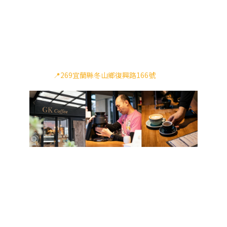
一杯健康好咖啡的精神，Gary還到了德國PROBAT
原廠學習烘豆。2023 TBC咖啡師挑戰賽沖煮賽拿到
台北站冠軍，並且擔任DKSH Probat烘豆賽的感官
評審，參加咖啡評鑑也屢創佳績，把每一杯咖啡的
品質從頭到尾掌控好，正呼應了他想做一杯健康好
咖啡的精神。
📍269宜蘭縣冬山鄉復興路166號