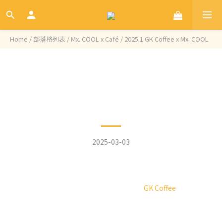
Home
/
部落格列表
/
Mx. COOL x Café
/
2025.1 GK Coffee x Mx. COOL
文章分類
2025.1 GK Coffee x Mx.
COOL
2025-03-03
In Yilan, Taiwan, where mountains meet the
sea, the area is often shrouded in mist. Amidst
this foggy landscape lies a coffee shop nestled
in the middle of rice fields –
GK Coffee
Outside GK Coffee hangs a large sign reading ”
Ping An Ju“ (Peaceful Residence), which is also