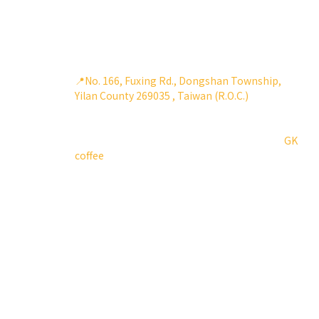
evaluations. By meticulously overseeing the
quality of every cup of coffee from start to
finish, Gary embodies his mission of creating
truly healthy and excellent coffee.
📍No. 166, Fuxing Rd., Dongshan Township,
Yilan County 269035 , Taiwan (R.O.C.)
台灣的宜蘭，面山又面海的關係，經常雲霧繚繞，
而在這霧氣中，有一家咖啡館座落在稻田中央－
GK
coffee
GK coffee外頭掛著大大的「平安居」，是老闆所經
營的民宿，咖啡館不只有民宿的客人可以消費，也
有接散客，那天從店裡離開的客人，每一位都拿著
兩三袋咖啡豆離去，GK coffee已經變成宜蘭人的日
常。
GK coffee的老闆廖光俊Gary，開咖啡館之前當業務
時，一開始咖啡對他來說，只是業務上可以跟人談
心交流的媒介，開始做咖啡後秉持著讓客人可以喝