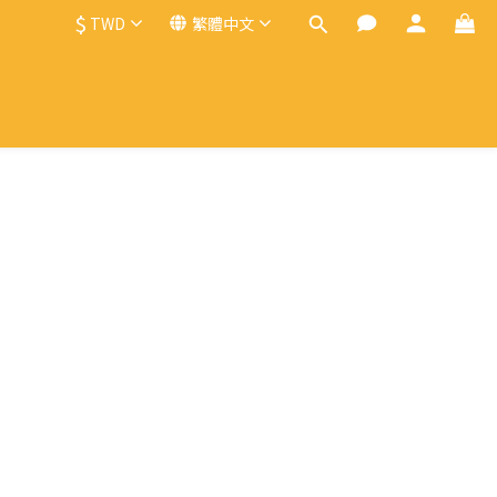
$
TWD
繁體中文
單直覺。固定刀座搭配外轉刀盤，確保穩定
體驗與專業表現的堅持。