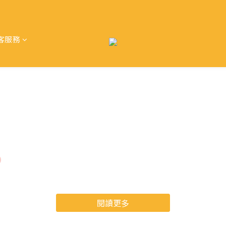
客服務
創新設計，美國專利保護
US 11839333B2
2）
，獨家設計可
快速拆卸的刀盤底座
，讓清潔與日常保養變得簡
需求自由調整粗細。這項專利不只是一項技術，更是我們對使用
閱讀更多