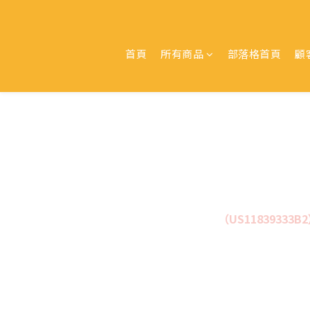
首頁
所有商品
部落格首頁
顧
Aries 擁有美國專利技術
（US11839333B
均勻的研磨品質，並可依